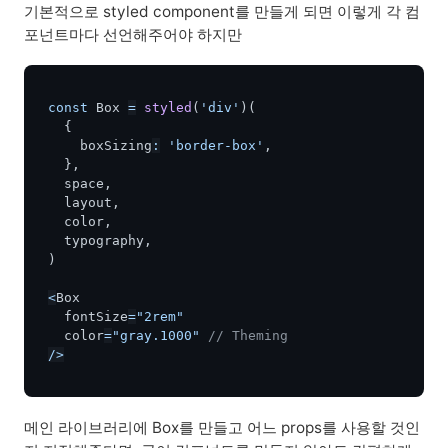
기본적으로 styled component를 만들게 되면 이렇게 각 컴
포넌트마다 선언해주어야 하지만
const
 Box 
=
styled
(
'div'
)
(
{
    boxSizing
:
'border-box'
,
}
,
  space
,
  layout
,
  color
,
  typography
,
)
<
Box
  fontSize
=
"2rem"
  color
=
"gray.1000"
// Theming
/
>
메인 라이브러리에 Box를 만들고 어느 props를 사용할 것인